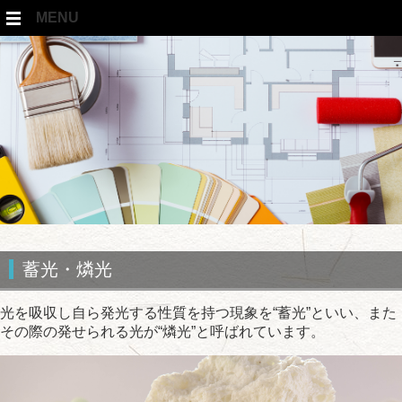
MENU
蓄光・燐光
光を吸収し自ら発光する性質を持つ現象を“蓄光”といい、また
その際の発せられる光が“燐光”と呼ばれています。