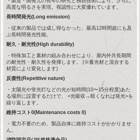
・製造・開発元の長年の研究と独自技術により、さらに
高度な明るさを実現。視認性に大変優れています。
長時間発光(Long emission)
・従来の製品では成し得なかった、最高12時間超にも及
ぶ長時間発光性能。
耐久・耐光性(High durability)
・特殊加工と素材の組み合わせにより、屋内外共長期間
の耐光性・耐久性を発揮します。 (※蓄光材と混合する
材質により変化します)
反復性(Repetitive nature)
・太陽光や蛍光灯などの光が短時間(10〜15分程度)あた
る場所に設置するだけで、 <光吸収→暗くなれば発光>を
繰り返します。
維持コスト0(Maintenance costs 0)
・電力不要のため、製品自体に維持コストがかかりませ
ん。
消防認定品(JIS規格適合品)